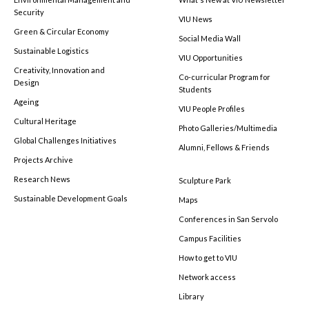
Security
VIU News
Green & Circular Economy
Social Media Wall
Sustainable Logistics
VIU Opportunities
Creativity, Innovation and
Co-curricular Program for
Design
Students
Ageing
VIU People Profiles
Cultural Heritage
Photo Galleries/Multimedia
Global Challenges Initiatives
Alumni, Fellows & Friends
Projects Archive
Research News
Sculpture Park
Sustainable Development Goals
Maps
Conferences in San Servolo
Campus Facilities
How to get to VIU
Network access
Library