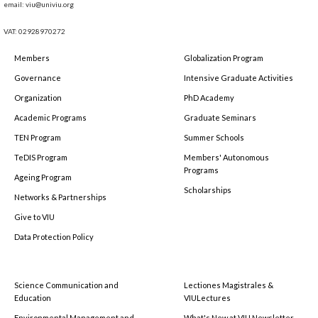
email: viu@univiu.org
VAT: 02928970272
Members
Globalization Program
Governance
Intensive Graduate Activities
Organization
PhD Academy
Academic Programs
Graduate Seminars
TEN Program
Summer Schools
TeDIS Program
Members' Autonomous
Programs
Ageing Program
Scholarships
Networks & Partnerships
Give to VIU
Data Protection Policy
Science Communication and
Lectiones Magistrales &
Education
VIULectures
Environmental Management and
What's New at VIU Newsletter