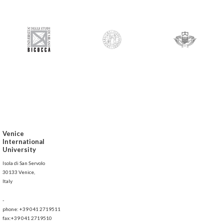
Venice
International
University
Isola di San Servolo
30133 Venice,
Italy
-
phone: +39 041 2719511
fax:+39 041 2719510